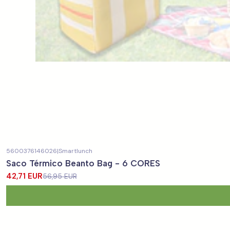
5600376146026
|
Smartlunch
-25%
OFF
Saco Térmico Beanto Bag - 6 CORES
42,71 EUR
56,95 EUR