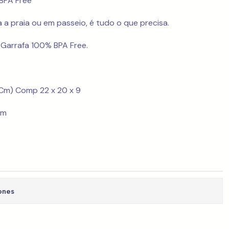
BPA Free
a a praia ou em passeio, é tudo o que precisa.
 Garrafa 100% BPA Free.
(Cm) Comp 22 x 20 x 9
mm
ones