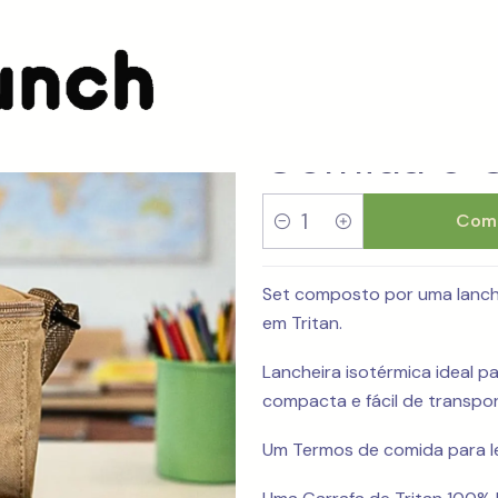
Pack Lancheira Kids com Termo de Comida e Garrafa
Pack Lanch
Comida e G
Comp
Cantidad
Set composto por uma lanch
em Tritan.
Lancheira isotérmica ideal p
compacta e fácil de transport
Um Termos de comida para l