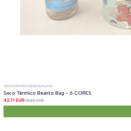
5600376146026
|
Smartlunch
-25%
OFF
Saco Térmico Beanto Bag - 6 CORES
42,71 EUR
56,95 EUR