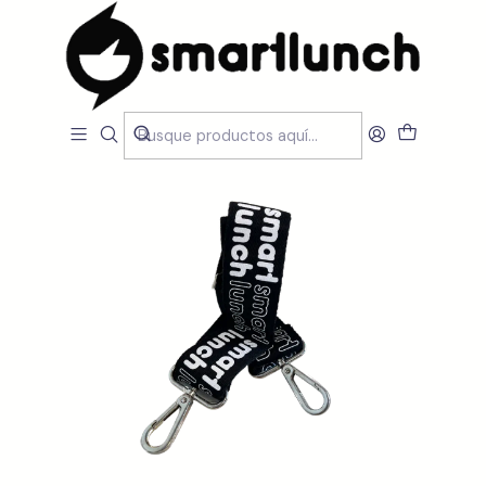
Inicio
LOJA
Peças de Substituição
Tiracolo SmartLunch