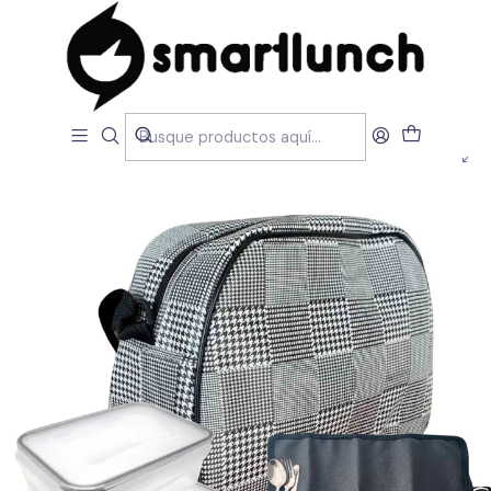
Inicio
CARACTERISTICAS
Por Utilização
Lancheira Ombro/Crossbody
Set Lancheira Travel Xadrez, duas caixas de 500 ml, individual
preto e talheres