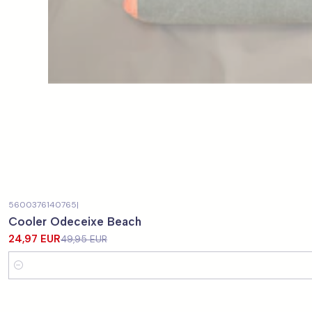
5600376140765
|
-50%
OFF
Cooler Odeceixe Beach
24,97 EUR
49,95 EUR
Cantidad