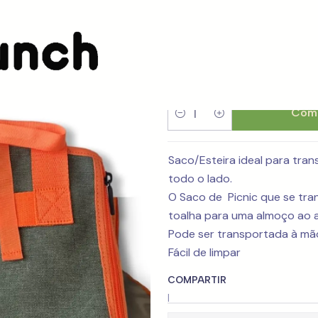
Saco Multi
Comp
Cantidad
Saco/Esteira ideal para tran
todo o lado.
O Saco de Picnic que se tr
toalha para uma almoço ao ar
Pode ser transportada à mã
Fácil de limpar
COMPARTIR
|