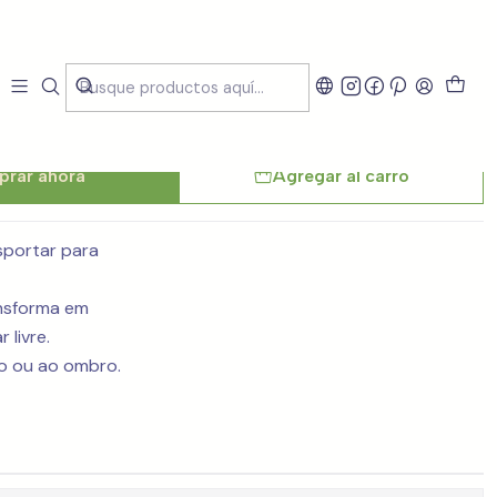
funções Canvas Verde
rar ahora
Agregar al carro
sportar para
ansforma em
 livre.
o ou ao ombro.