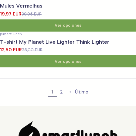
-50%
OFF
Mules Vermelhas
19,97 EUR
39,95 EUR
Ver opciones
|
SmartLunch
-50%
OFF
T-shirt My Planet Live Lighter Think Lighter
12,50 EUR
25,00 EUR
Ver opciones
1
2
»
Último