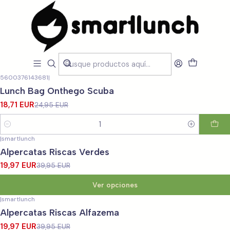
Inicio
Loja
Promoções
Promoções
Filtros
5600376143681
|
-25%
OFF
Lunch Bag Onthego Scuba
18,71 EUR
24,95 EUR
Cantidad
|
smartlunch
-50%
OFF
Alpercatas Riscas Verdes
19,97 EUR
39,95 EUR
Ver opciones
|
smartlunch
-50%
OFF
Alpercatas Riscas Alfazema
19,97 EUR
39,95 EUR