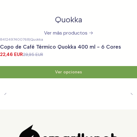
Quokka
Ver más productos
8412497400768
|
Quokka
-25%
OFF
Copo de Café Térmico Quokka 400 ml - 6 Cores
22,46 EUR
29,95 EUR
Ver opciones