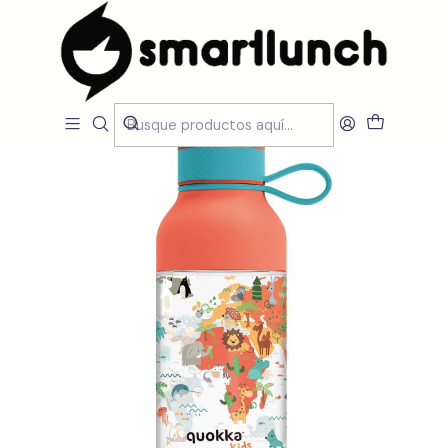
Inicio
LOJA
Garrafas
Não Térmicas
Garrafa Quokka Map of Life 430 ml