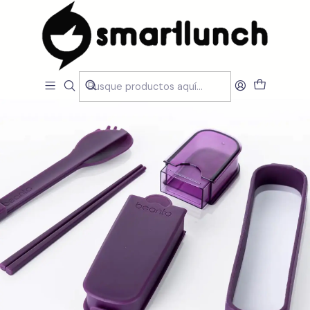
Inicio
CARACTERISTICAS
Por Utilização
Beanto Cutlery set Case - 5 CORES